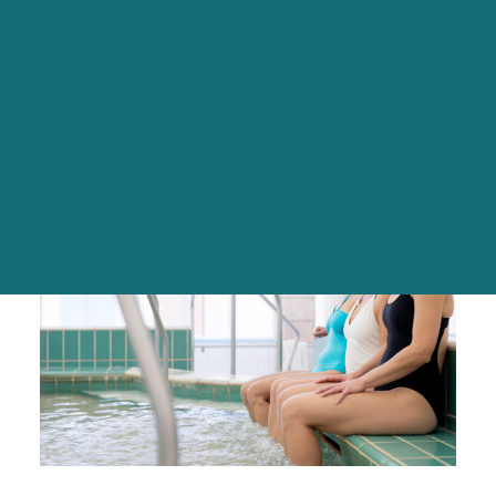
Retrouvez toutes les
infos pratiques
pour
réserver
votre cure thermale à Royat.
DÉCOUVRIR