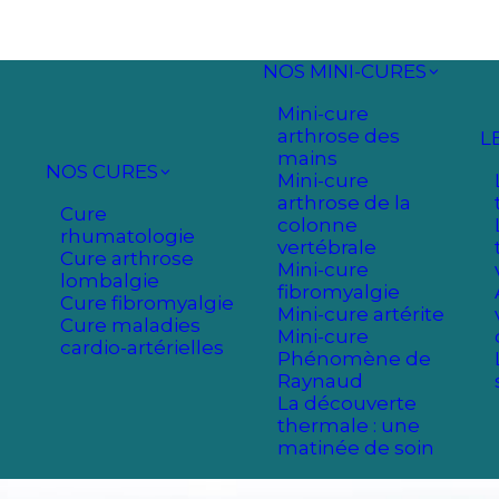
NOS MINI-CURES
Mini-cure
arthrose des
L
mains
NOS CURES
Mini-cure
arthrose de la
Cure
colonne
rhumatologie
vertébrale
Cure arthrose
Mini-cure
lombalgie
fibromyalgie
Cure fibromyalgie
Mini-cure artérite
Cure maladies
Mini-cure
cardio-artérielles
Phénomène de
Raynaud
La découverte
thermale : une
matinée de soin