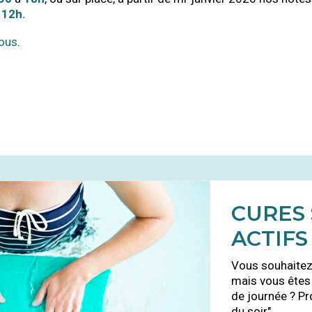
12h.
ous
.
CURES SPÉCIALES
ACTIFS
Vous souhaitez faire une cure thermale
mais vous êtes disponible seulement en fin
de journée ? Profitez de notre offre "cures
du soir".