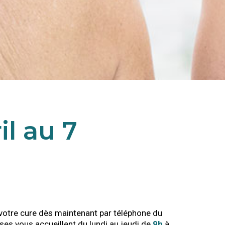
il au 7
 votre cure dès maintenant par téléphone du
sses vous accueillent du lundi au jeudi de
9h
à