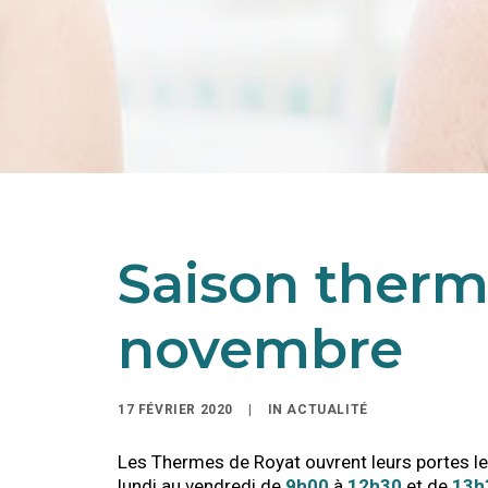
Saison therma
novembre
17 FÉVRIER 2020
|
IN
ACTUALITÉ
Les Thermes de Royat ouvrent leurs portes le
lundi au vendredi de
9h00
à
12h30
et de
13h