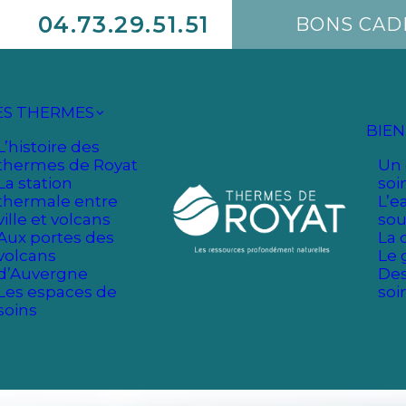
04.73.29.51.51
BONS CA
ES THERMES
BIEN
L’histoire des
thermes de Royat
Un 
La station
soi
thermale entre
L’e
ville et volcans
sou
Aux portes des
La 
volcans
Le 
d’Auvergne
Des
Les espaces de
soi
soins