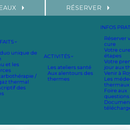
DEAUX
RÉSERVER
INFOS PRA
Réserver 
FAITS
cure
Votre cure
duo unique de
étapes
ACTIVITÉS
n
Votre pre
au et les
Les ateliers santé
jour aux 
rces
Aux alentours des
Venir à Ro
carbothérapie /
thermes
Les méde
gaz thermal
thermaux
criptif des
Foire aux
ns
questions
Document
télécharg