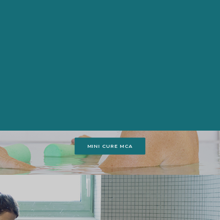
LES MINIS CURES
RH ET MCA
Une formule unique pour profiter pleinement des
vertus bienfaisantes de l’eau thermale.
MINI CURE RH
MINI CURE MCA