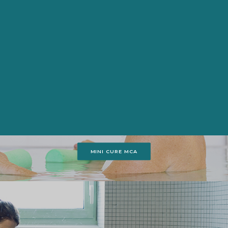
LES MINIS CURES
RH ET MCA
Une formule unique pour profiter pleinement des
vertus bienfaisantes de l’eau thermale.
MINI CURE RH
MINI CURE MCA