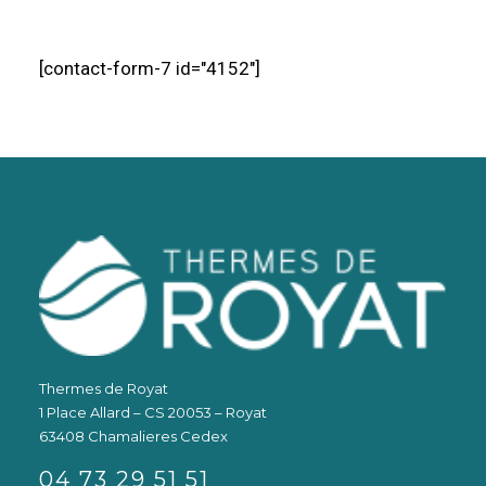
[contact-form-7 id="4152"]
Thermes de Royat
1 Place Allard – CS 20053 – Royat
63408 Chamalieres Cedex
04 73 29 51 51